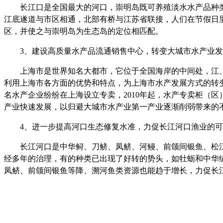
长江口是全国最大的河口，崇明岛既可养殖淡水水产品种
江底遂道与市区相通，北部有桥与江苏省联接，人们在节假日
区，并使之与崇明岛为生态岛的定位相匹配。
3
、建设高质量水产品流通销售中心，转变大城市水产业发
上海市是世界知名大都市，它位于全国海岸的中间处，江
利用上海市各方面的优势和特点，为上海市水产发展方式的转
名水产企业纷纷在上海设立专卖，
2010
年起，水产专卖柜（区
产业快速发展，以归避大城市水产业第一产业逐渐削弱带来的
4
、进一步提高河口生态修复水准，力促长江河口渔业的可
长江河口是中华鲟、刀鲚、凤鲚、河鳗、前颌间银鱼、松
经多年的治理，有的种类已出现了好转的势头，如牡蛎和中华
凤鲚、前颌间银鱼等降、溯河鱼类资源也能趋于增长，力促长