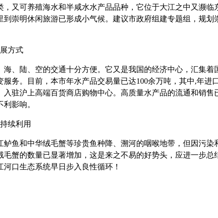
类，又可养殖海水和半咸水水产品品种，它位于大江之中又濒临
里到崇明休闲旅游已形成小气候。建议市政府组建专题组，规划
展方式
、海、陆、空的交通十分方便。它又是我国的经济中心，汇集着
变服务。目前，本市年水产品交易量已达
100
余
万吨，其中
,
年进
）入驻沪上高端百货商店购物中心
。
高质量水产品的流通和销售
不利影响。
持续利用
江鲈鱼和中华绒毛蟹等珍贵鱼种降、溯河的咽喉地带，但因污染
绒毛蟹的数量已显著增加，这是来之不易的好势头，应进一步总
江河口生态系统早日步入良性循环！