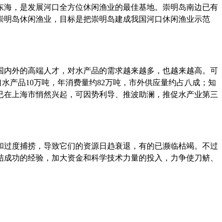
东海，是发展河口全方位休闲渔业的最佳基地。崇明岛南边已有
崇明岛休闲渔业，目标是把崇明岛建成我国河口休闲渔业示范
国内外的高端人才，对水产品的需求越来越多，也越来越高。可
口水产品
10
万吨，年消费量约
82
万吨，市外供应量约占八成；知
已在上海市悄然兴起，可因势利导、推波助澜，推促水产业第三
和过度捕捞，导致它们的资源日趋衰退，有的已濒临枯竭。不过
结成功的经验，加大资金和科学技术力量的投入，力争使刀鲚、