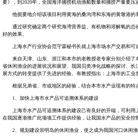
要》，到2020年，全国海洋捕捞机动渔船数量和捕捞产量要压
他扼要地介绍该项目利用黄海的桑沟湾和东海的黄墩港的
通过研究确定两个研究海湾营养盐、有机物和溶解氧的总
好的效果。
上海水产行业协会范守霖秘书长就
上海市场水产交易和可
来自天津、山东、浙江和本市的老教授老专家分别介绍了
省休闲渔业的进展状况和展望、我国贝类净化战略的探讨、长
展方式的转变提供了先进的经验。有教授指出：上海市的工业
根据兄弟省、市或地区的
経
验，结合本市水产业现有的特
1
、加快上海市水产品可追溯体系的建设
上海市水产品可追溯体系的建设己有良好的开端，可利用
在我国逐渐推广此项项工作提供经验，让我国水产品的安全控
2
、规划建设崇明岛的休闲渔业，使之成为我国河口休闲渔