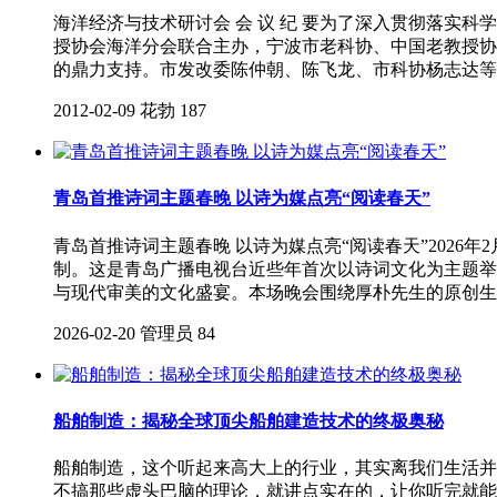
海洋经济与技术研讨会 会 议 纪 要为了深入贯彻落
授协会海洋分会联合主办，宁波市老科协、中国老教授协会
的鼎力支持。市发改委陈仲朝、陈飞龙、市科协杨志达等
2012-02-09
花勃
187
青岛首推诗词主题春晚 以诗为媒点亮“阅读春天”
青岛首推诗词主题春晚 以诗为媒点亮“阅读春天”2026
制。这是青岛广播电视台近些年首次以诗词文化为主题举
与现代审美的文化盛宴。本场晚会围绕厚朴先生的原创生
2026-02-20
管理员
84
船舶制造：揭秘全球顶尖船舶建造技术的终极奥秘
船舶制造，这个听起来高大上的行业，其实离我们生活并
不搞那些虚头巴脑的理论，就讲点实在的，让你听完就能