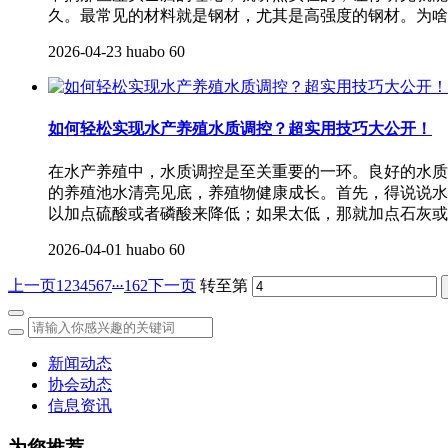
久。最常见的材料就是钢材，尤其是高强度的钢材。为啥
2026-04-23
huabo
60
如何轻松实现水产养殖水质调控？超实用技巧大公开！
在水产养殖中，水质调控是至关重要的一环。良好的水质
的养殖池水清亮见底，养殖物健康成长。首先，得说说水的p
以加点硫酸或者磷酸来降低；如果太低，那就加点石灰或
2026-04-01
huabo
60
...
上一页
1
2
3
4
5
6
7
162
下一页
转至第
新闻动态
协会动态
信息资讯
为您推荐